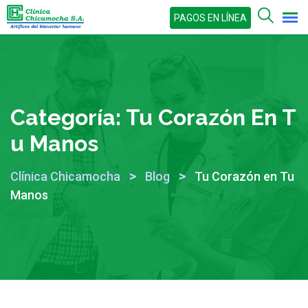
Skip
PAGOS EN LÍNEA
to
content
Categoría:
Tu Corazón En T
U Manos
>
>
Clínica Chicamocha
Blog
Tu Corazón en Tu
Manos