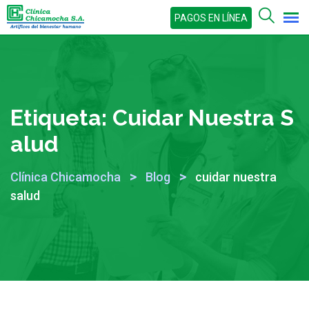
Skip
PAGOS EN LÍNEA
to
content
Etiqueta:
Cuidar Nuestra S
Alud
>
>
Clínica Chicamocha
Blog
cuidar nuestra
salud