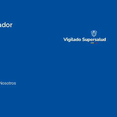
ador
 Nosotros