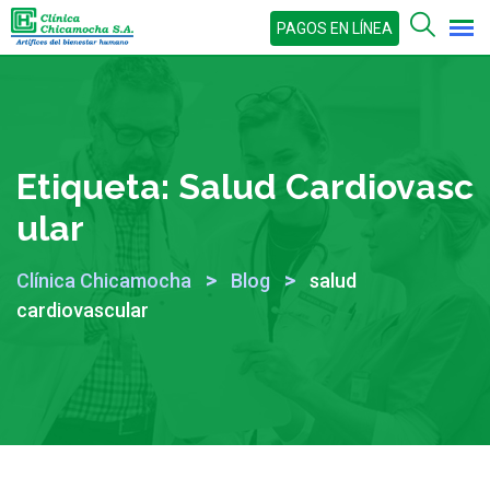
Skip
PAGOS EN LÍNEA
to
content
Etiqueta:
Salud Cardiovasc
Ular
>
>
Clínica Chicamocha
Blog
salud
cardiovascular