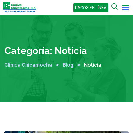
Skip
PAGOS EN LÍNEA
to
content
Categoría:
Noticia
>
>
Clínica Chicamocha
Blog
Noticia