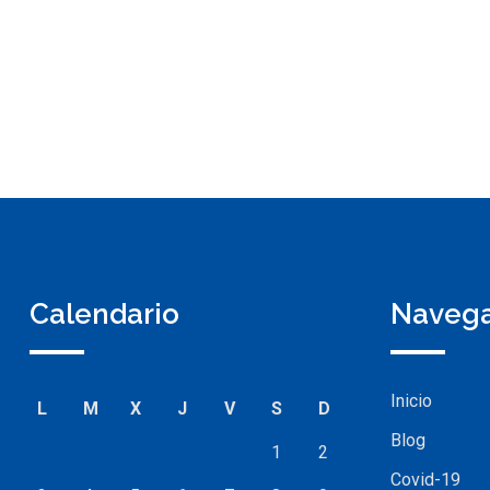
Calendario
Naveg
Inicio
L
M
X
J
V
S
D
Blog
1
2
Covid-19