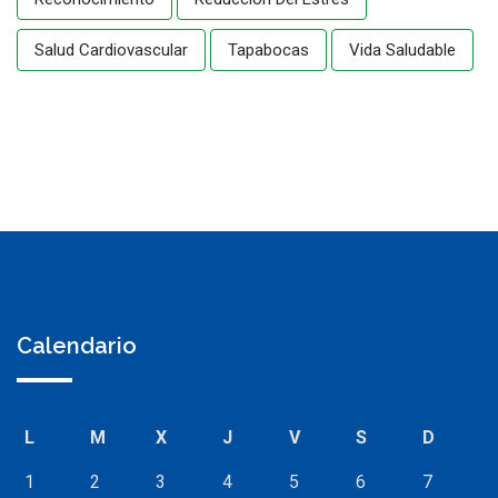
Salud Cardiovascular
Tapabocas
Vida Saludable
Calendario
L
M
X
J
V
S
D
1
2
3
4
5
6
7