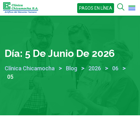
Skip
PAGOS EN LÍNEA
to
content
Día:
5 De Junio De 2026
>
>
>
>
Clínica Chicamocha
Blog
2026
06
05