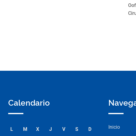
Oof
Cir
Calendario
Naveg
Inicio
L
M
X
J
V
S
D