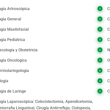
ugía Artroscópica
C
ugía General
C
ugía Maxilofacial
C
ugía Pediátrica
C
ecología y Obstetricia
N
ugía Oncológica
O
rrinolaringología
C
logía
C
ugía de Laringe
C
ugía Laparoscópica: Colecistectomía, Apendicetomía,
niorrafia Linguninal, Cirugía Antirreflujo, Cistopexia,