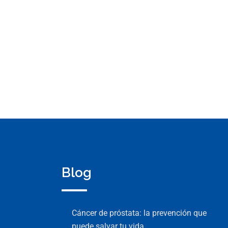
Blog
Cáncer de próstata: la prevención que
puede salvar tu vida