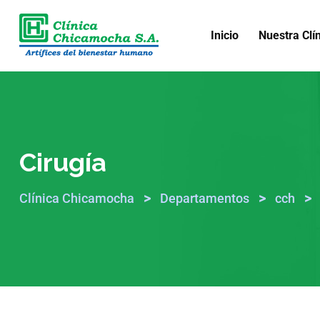
Inicio
Nuestra Clí
Cirugía
>
>
>
Clínica Chicamocha
Departamentos
cch